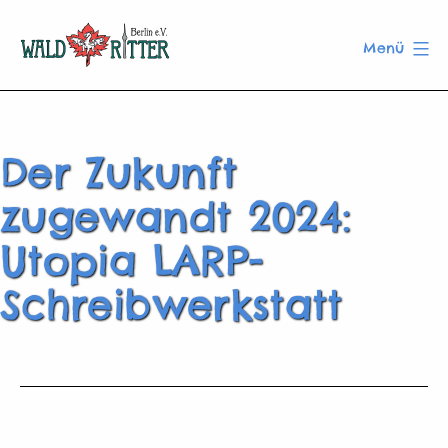
Zum
Inhalt
Menü
springen
Waldritter
Berlin
e.V.
Der Zukunft
zugewandt 2024:
Utopia LARP-
Schreibwerkstatt