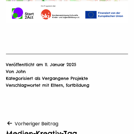
Veröffentlicht am
11. Januar 2025
Von
John
Kategorisiert als
Vergangene Projekte
Verschlagwortet mit
Eltern
,
fortbildung
Beitragsnavigation
Vorheriger Beitrag
Medien-Kreativ-Tag