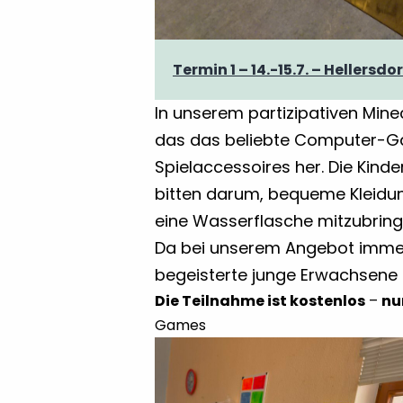
Termin 1 – 14.-15.7. – Hellersdor
In unserem partizipativen Minec
das das beliebte Computer-Game
Spielaccessoires her. Die Kind
bitten darum, bequeme Kleidun
eine Wasserflasche mitzubring
Da bei unserem Angebot immer v
begeisterte junge Erwachsene 
Die Teilnahme ist kostenlos
–
nu
Games