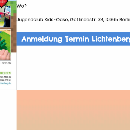
Wo?
Jugendclub Kids-Oase, Gotlindestr. 38, 10365 Berli
Anmeldung Termin Lichtenber