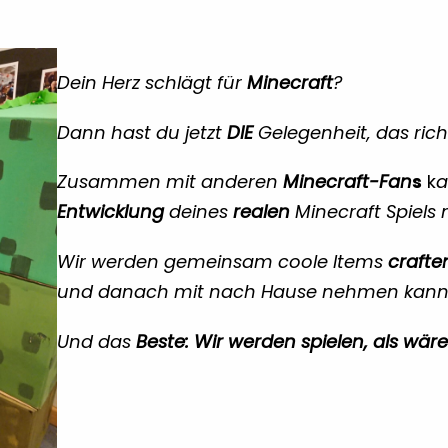
Dein Herz schlägt für
Minecraft
?
Dann hast du jetzt
DIE
Gelegenheit, das ric
Zusammen mit anderen
Minec
raft-Fan
s
k
a
Entwicklung
deines
realen
Minecraft Spiels
Wir werden gemeinsam coole Items
crafte
und danach mit nach Hause nehmen kann
Und das
Beste: Wir werden spielen, als wär