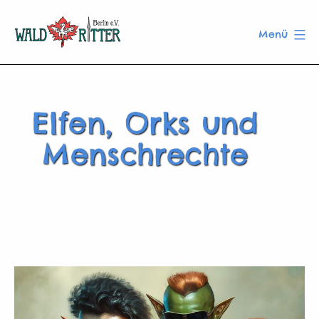
Zum
Inhalt
Menü
springen
Waldritter
Berlin
e.V.
Elfen, Orks und
Menschrechte