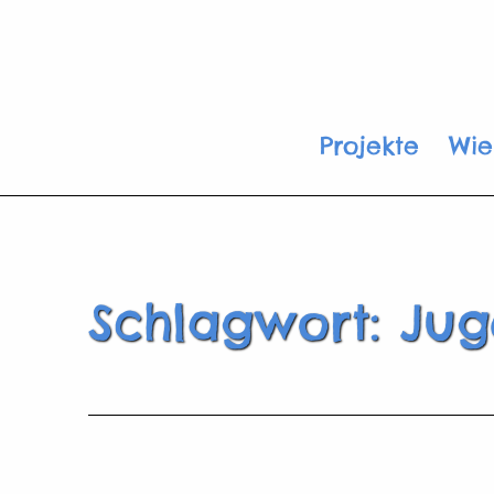
Zum
Inhalt
springen
Waldritter
Projekte
Wie
Berlin
e.V.
Schlagwort:
Jug