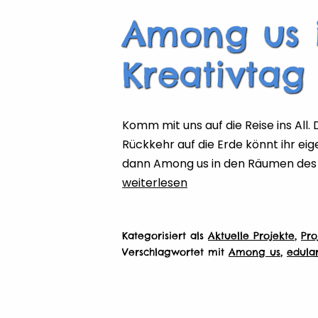
Among us i
Kreativta
Komm mit uns auf die Reise ins All.
Rückkehr auf die Erde könnt ihr ei
dann Among us in den Räumen des 
Among
weiterlesen
us
in
Kategorisiert als
Aktuelle Projekte
,
Pro
Echt
Verschlagwortet mit
Among us
,
edula
–
Spiel-
und
Kreativtag