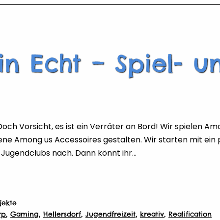
n Echt – Spiel- u
 Doch Vorsicht, es ist ein Verräter an Bord! Wir spielen A
gene Among us Accessoires gestalten. Wir starten mit ein
Jugendclubs nach. Dann könnt ihr…
jekte
rp
,
Gaming
,
Hellersdorf
,
Jugendfreizeit
,
kreativ
,
Realification