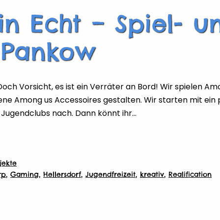
n Echt – Spiel- u
g Pankow
 Doch Vorsicht, es ist ein Verräter an Bord! Wir spielen A
gene Among us Accessoires gestalten. Wir starten mit ein
Jugendclubs nach. Dann könnt ihr…
jekte
rp
,
Gaming
,
Hellersdorf
,
Jugendfreizeit
,
kreativ
,
Realification