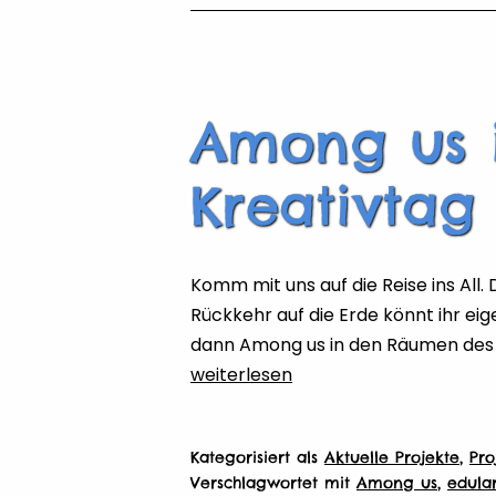
Pankow
Among us i
Kreativtag
Komm mit uns auf die Reise ins All.
Rückkehr auf die Erde könnt ihr ei
dann Among us in den Räumen des 
Among
weiterlesen
us
in
Kategorisiert als
Aktuelle Projekte
,
Pro
Echt
Verschlagwortet mit
Among us
,
edula
–