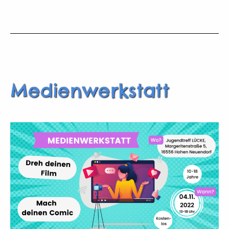
&
Co.
Medienwerkstatt