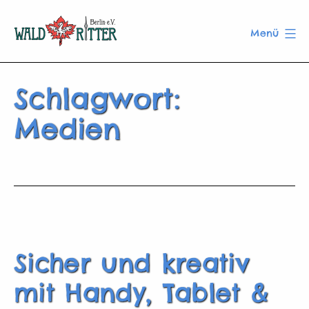
Zum
Inhalt
Menü
springen
Waldritter
Berlin
Schlagwort:
e.V.
Medien
Sicher und kreativ
mit Handy, Tablet &