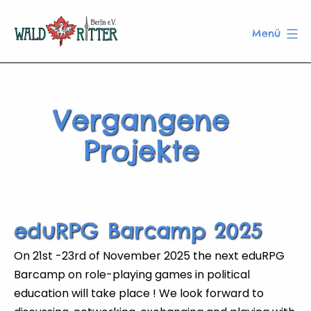
Zum
Inhalt
Menü
springen
Waldritter
Berlin
e.V.
Vergangene
Projekte
eduRPG Barcamp 2025
On 21st -23rd of November 2025 the next eduRPG
Barcamp on role-playing games in political
education will take place ! We look forward to